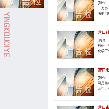
[简介
一万多
吸取同
营口
[简介
科研、
化学工
营口
[简介
司是集
公司。
营口