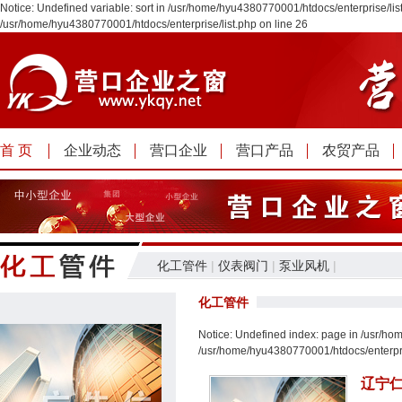
Notice: Undefined variable: sort in /usr/home/hyu4380770001/htdocs/enterprise/list
/usr/home/hyu4380770001/htdocs/enterprise/list.php on line 26
首 页
企业动态
营口企业
营口产品
农贸产品
化工管件
|
仪表阀门
|
泵业风机
|
化工管件
Notice: Undefined index: page in /usr/ho
/usr/home/hyu4380770001/htdocs/enterpris
辽宁